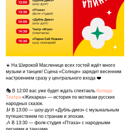
☀️ На Широкой Масленице всех гостей ждёт много
музыки и танцев! Сцена «Солнце» зарядит весенним
настроением сразу у центрального входа ❤️
🎭 В 12:00 вас уже будет ждать спектакль
Коляда-
Театра
«Жихарка» — история по мотивам русских
народных сказок.
🎻 В 13:00 — шоу-дуэт «Дубль-диез» с музыкальным
путешествием по странам и эпохам.
🎶 В 13:30 — фолк-студия «Птаха» с народными
песнями и танцами.