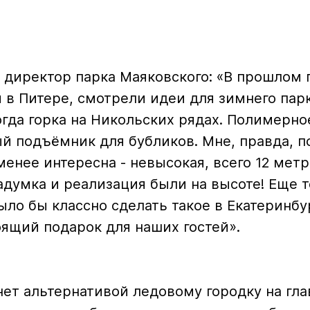
 директор парка Маяковского: «В прошлом 
 в Питере, смотрели идеи для зимнего парк
огда горка на Никольских рядах. Полимерн
ый подъёмник для бубликов. Мне, правда, п
енее интересна - невысокая, всего 12 метр
думка и реализация были на высоте! Еще т
ыло бы классно сделать такое в Екатеринбу
оящий подарок для наших гостей».
нет альтернативой ледовому городку на гл