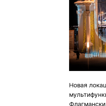
Новая лока
мультифункц
Флагманский