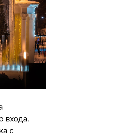
а
о входа.
ка с