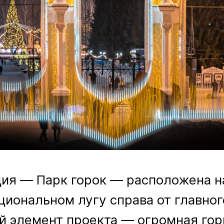
ция — Парк горок — расположена н
иональном лугу справа от главног
 элемент проекта — огромная гор