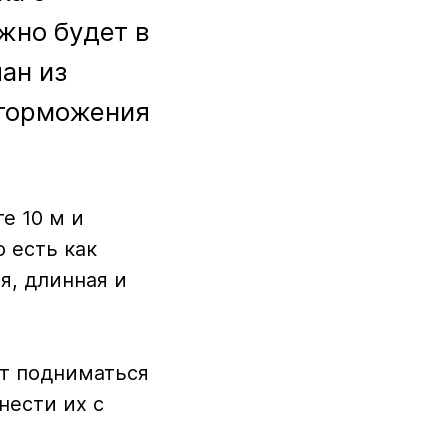
жно будет в
ан из
 торможения
е 10 м и
о есть как
я, длинная и
ут подниматься
нести их с