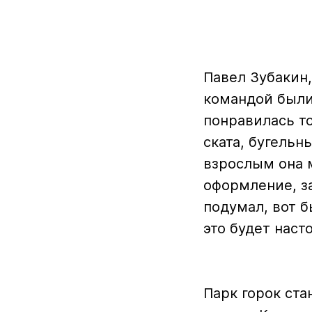
Павел Зубакин,
командой были
понравилась т
ската, бугельн
взрослым она м
оформление, за
подумал, вот б
это будет наст
Парк горок ста